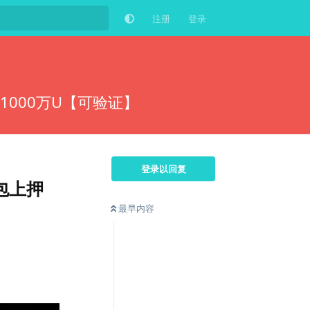
注册
登录
1000万U【可验证】
登录以回复
包上押
最早内容