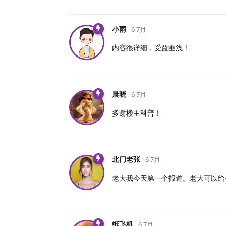
小雨
6 7月
内容很详细，受益匪浅！
晨晓
6 7月
多谢楼主科普！
北门老张
6 7月
老大我今天第一个报道。老大可以给
纸飞机
6 7月