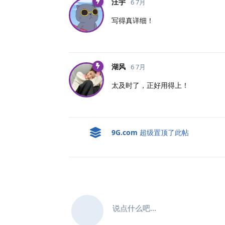
汪宇
6 7月
写得真详细！
湖风
6 7月
太及时了，正好用得上！
9G.​com
超级置顶了此帖
说点什么吧...