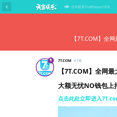
合作联系TG:@hezuo1818
【7T.COM】全
7T.​COM
6 7月
【7T.COM】全网最
大额无忧NO钱包上押
点击此处立即进入7T.c