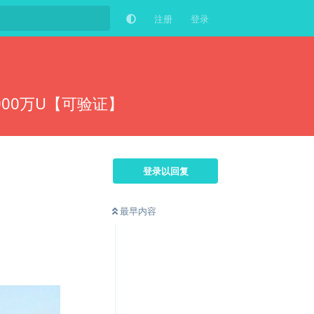
注册
登录
000万U【可验证】
登录以回复
最早内容