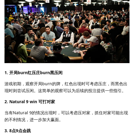
1. 开局burn红压庄burn黑压闲
游戏初期，观察开局burn的牌，红色出现时可考虑压庄，而黑色出
现时则尝试压闲。这简单的观察可以为后续的投注提供一些指引。
2. Natural 9 win 可打对家
当有Natural 9的情况出现时，可以考虑压对家，抓住对家可能出现
的不利情况，进一步加大赢面。
3. 8点9点会跳