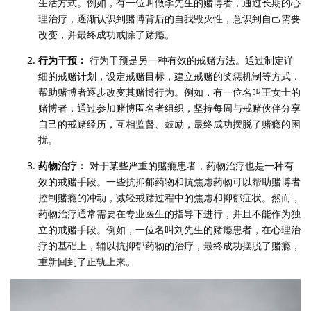
生活方式。例如，有一位叫做李先生的赌博者，通过长期的心
理治疗，逐渐认识到赌博背后的自我毁灭性，意识到自己需要
改变，并最终成功戒除了赌瘾。
行为干预：
行为干预是另一种有效的戒赌方法。通过制定详
细的戒赌计划，设定戒赌目标，建立戒赌的奖惩机制等方式，
帮助赌博者逐步改变其赌博行为。例如，有一位名叫王女士的
赌博者，通过参加赌博匿名者组织，坚持每周与戒赌伙伴分享
自己的戒赌经历，互相监督、鼓励，最终成功摆脱了赌瘾的困
扰。
药物治疗：
对于某些严重的赌瘾患者，药物治疗也是一种有
效的戒赌手段。一些抗抑郁药物和抗焦虑药物可以帮助赌博者
控制赌瘾的冲动，减轻戒赌过程中的焦虑和抑郁症状。然而，
药物治疗通常需要在专业医生的指导下进行，并且不能作为独
立的戒赌手段。例如，一位名叫刘先生的赌瘾患者，在心理治
疗的基础上，辅以抗抑郁药物的治疗，最终成功摆脱了赌瘾，
重新回到了正轨上来。