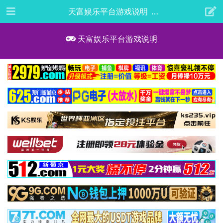
天富娱乐平台游戏说明
天富娱乐平台游戏说明