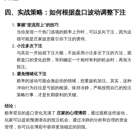
四、实战策略：如何根据盘口波动调整下注
掌握“逆流而上”的技巧
当你发现一个热门选项的赔率上升时，可以反向下注，因为这
很可能是庄家故意吸引你下注的诱饵。
小注多次下注
与其在一开始就下注大额，不如采用小注多次下注的方法，观
察盘口的变化趋势，等到确定一个相对有利的机会时，再加大
投注。
避免情绪化下注
赔率的波动可能会激起你的情绪，想要趁机加注。其实，这种
冲动行为往往是亏损的根源。保持冷静，严格按照自己的投注
策略行事，才是长期获利的关键。
结论：
赔率背后的盘口变化充满了
庄家的心理博弈
，通过观察这些波动，
玩家可以提前预测潜在的投注机会。通过冷静的分析和合理的资金
管理，你可以在博彩中获得更加稳定的回报。