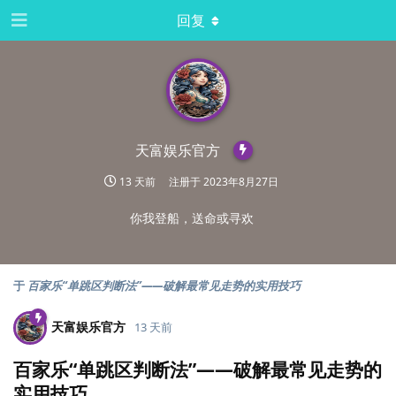
回复
天富娱乐官方
13 天前
注册于
2023年8月27日
你我登船，送命或寻欢
于
百家乐“单跳区判断法”——破解最常见走势的实用技巧
天富娱乐官方
13 天前
百家乐“单跳区判断法”——破解最常见走势的
实用技巧