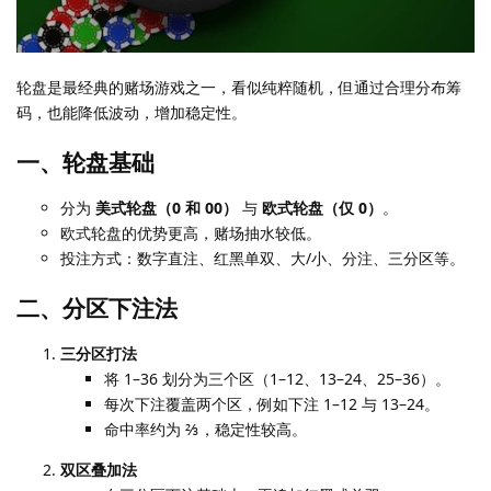
轮盘是最经典的赌场游戏之一，看似纯粹随机，但通过合理分布筹
码，也能降低波动，增加稳定性。
一、轮盘基础
分为
美式轮盘（0 和 00）
与
欧式轮盘（仅 0）
。
欧式轮盘的优势更高，赌场抽水较低。
投注方式：数字直注、红黑单双、大/小、分注、三分区等。
二、分区下注法
三分区打法
将 1–36 划分为三个区（1–12、13–24、25–36）。
每次下注覆盖两个区，例如下注 1–12 与 13–24。
命中率约为 ⅔，稳定性较高。
双区叠加法