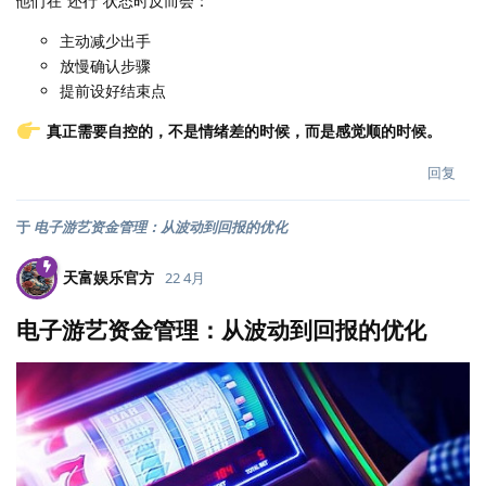
他们在“还行”状态时反而会：
主动减少出手
放慢确认步骤
提前设好结束点
真正需要自控的，不是情绪差的时候，而是感觉顺的时候。
回复
于
电子游艺资金管理：从波动到回报的优化
天富娱乐官方
22 4月
电子游艺资金管理：从波动到回报的优化