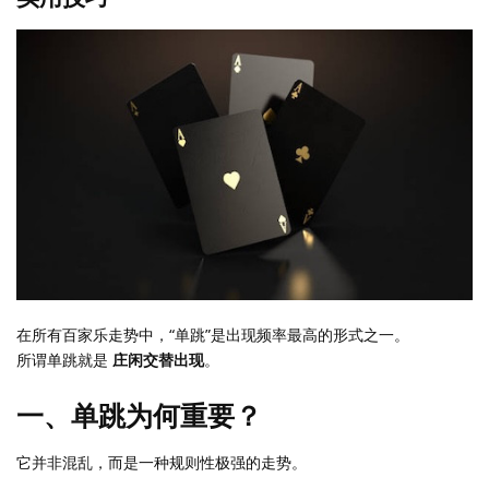
在所有百家乐走势中，“单跳”是出现频率最高的形式之一。
所谓单跳就是
庄闲交替出现
。
一、单跳为何重要？
它并非混乱，而是一种规则性极强的走势。