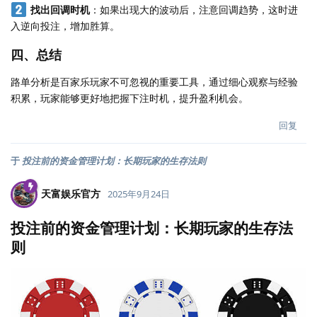
找出回调时机
：如果出现大的波动后，注意回调趋势，这时进
入逆向投注，增加胜算。
四、总结
路单分析是百家乐玩家不可忽视的重要工具，通过细心观察与经验
积累，玩家能够更好地把握下注时机，提升盈利机会。
回复
于
投注前的资金管理计划：长期玩家的生存法则
天富娱乐官方
2025年9月24日
投注前的资金管理计划：长期玩家的生存法
则