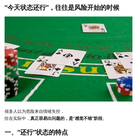
“今天状态还行”，往往是风险开始的时候
很多人以为危险来自情绪失控，
但在实际中，
真正容易出问题的，是“感觉不错”阶段
。
一、“还行”状态的特点