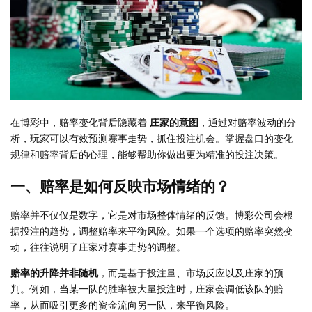
在博彩中，赔率变化背后隐藏着
庄家的意图
，通过对赔率波动的分
析，玩家可以有效预测赛事走势，抓住投注机会。掌握盘口的变化
规律和赔率背后的心理，能够帮助你做出更为精准的投注决策。
一、赔率是如何反映市场情绪的？
赔率并不仅仅是数字，它是对市场整体情绪的反馈。博彩公司会根
据投注的趋势，调整赔率来平衡风险。如果一个选项的赔率突然变
动，往往说明了庄家对赛事走势的调整。
赔率的升降并非随机
，而是基于投注量、市场反应以及庄家的预
判。例如，当某一队的胜率被大量投注时，庄家会调低该队的赔
率，从而吸引更多的资金流向另一队，来平衡风险。