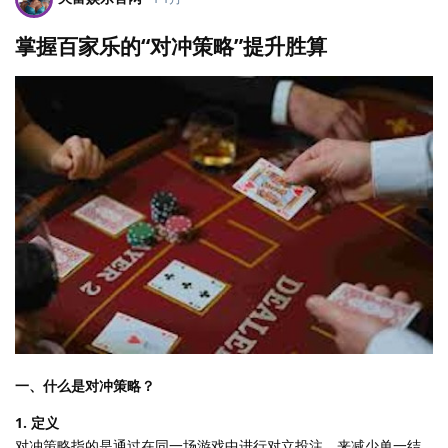
掌握百家乐的“对冲策略”提升胜算
一、什么是对冲策略？
1. 定义
对冲策略指的是通过在同一场游戏中进行对立投注，来减少单一结