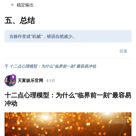
稳定输出
五、总结
当操作变成“机械”，错误自然减少。
回复
于
十二点心理模型：为什么“临界前一刻”最容易冲动
天富娱乐官网
4 5月
十二点心理模型：为什么“临界前一刻”最容易
冲动