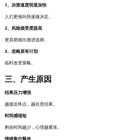
1、决策速度明显加快
人们更倾向快速做决定。
2、风险接受度提高
更容易做出激进选择。
3、忽略原有计划
临时改变策略。
三、产生原因
结果压力增强
越接近终点，越在意结果。
时间感缩短
剩余时间越少，心理越紧张。
情绪集中释放