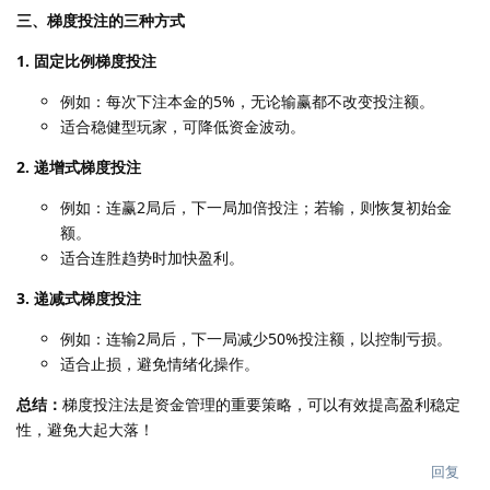
三、梯度投注的三种方式
1. 固定比例梯度投注
例如：每次下注本金的5%，无论输赢都不改变投注额。
适合稳健型玩家，可降低资金波动。
2. 递增式梯度投注
例如：连赢2局后，下一局加倍投注；若输，则恢复初始金
额。
适合连胜趋势时加快盈利。
3. 递减式梯度投注
例如：连输2局后，下一局减少50%投注额，以控制亏损。
适合止损，避免情绪化操作。
总结：
梯度投注法是资金管理的重要策略，可以有效提高盈利稳定
性，避免大起大落！
回复