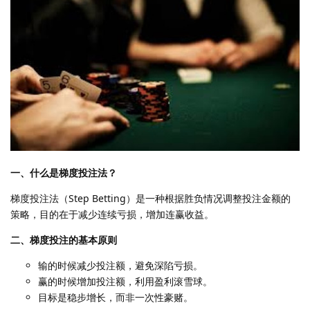
一、什么是梯度投注法？
梯度投注法（Step Betting）是一种根据胜负情况调整投注金额的
策略，目的在于减少连续亏损，增加连赢收益。
二、梯度投注的基本原则
输的时候减少投注额，避免深陷亏损。
赢的时候增加投注额，利用盈利滚雪球。
目标是稳步增长，而非一次性豪赌。