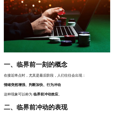
一、临界前一刻的概念
在接近终点时，尤其是最后阶段，人们往往会出现：
情绪突然增强、判断加快、行为冲动
这种现象可以称为
临界前冲动效应
。
二、临界前冲动的表现