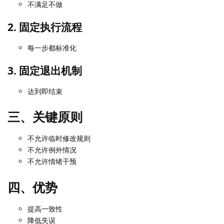
不满足不做
2. 固定执行流程
每一步都标准化
3. 固定退出机制
达到即结束
三、关键原则
不允许临时修改规则
不允许例外情况
不允许情绪干预
四、优势
提高一致性
降低失误