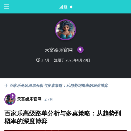
回复
天富娱乐官网
2 7月
注册于
2025年8月28日
于
百家乐高级路单分析与多桌策略：从趋势到概率的深度博弈
天富娱乐官网
2 7月
百家乐高级路单分析与多桌策略：从趋势到
概率的深度博弈