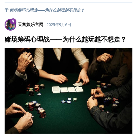
于
赌场筹码心理战——为什么越玩越不想走？
天富娱乐官网
2025年9月6日
赌场筹码心理战——为什么越玩越不想走？