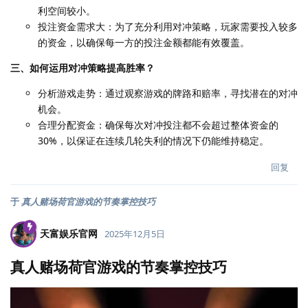
利空间较小。
投注资金需求大：为了充分利用对冲策略，玩家需要投入较多
的资金，以确保每一方的投注金额都能有效覆盖。
三、如何运用对冲策略提高胜率？
分析游戏走势：通过观察游戏的牌路和赔率，寻找潜在的对冲
机会。
合理分配资金：确保每次对冲投注都不会超过整体资金的
30%，以保证在连续几轮失利的情况下仍能维持稳定。
回复
于
真人赌场荷官游戏的节奏掌控技巧
天富娱乐官网
2025年12月5日
真人赌场荷官游戏的节奏掌控技巧